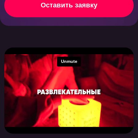
Выбрать игру
Оффлайн
Онлайн
Готовые
игры Квиз,
плиз!